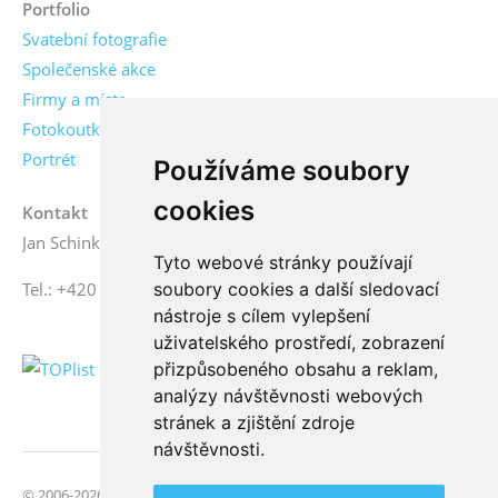
Portfolio
Svatební fotografie
Společenské akce
Firmy a místa
Fotokoutky
Portrét
Používáme soubory
cookies
Kontakt
Jan Schinko jr., fotograf
Tyto webové stránky používají
soubory cookies a další sledovací
Tel.: +420 776 771 000
nástroje s cílem vylepšení
uživatelského prostředí, zobrazení
přizpůsobeného obsahu a reklam,
analýzy návštěvnosti webových
stránek a zjištění zdroje
návštěvnosti.
© 2006-2026 FotoSchinko, všechna práva vyhrazena | Svatební