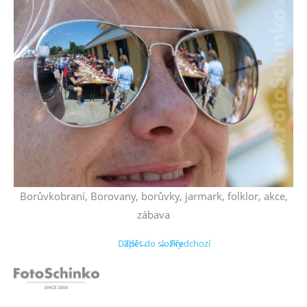
Borůvkobraní, Borovany, borůvky, jarmark, folklor, akce,
zábava
Další →
Zpět do složky
← Předchozí