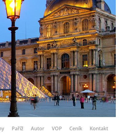
hy
Paříž
Autor
VOP
Ceník
Kontakt