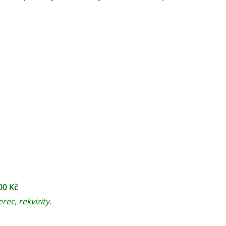
00 Kč
rec, rekvizity.