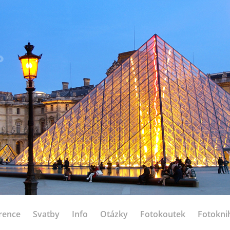
rence
Svatby
Info
Otázky
Fotokoutek
Fotokni