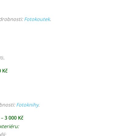
drobnosti:
Fotokoutek
.
ti.
0 Kč
obnosti:
Fotoknihy
.
–
3 000
Kč
xteriéru:
ií;