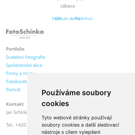
zábava
Další →
Zpět do složky
← Předchozí
Portfolio
Svatební fotografie
Společenské akce
Firmy a místa
Fotokoutky
Portrét
Používáme soubory
cookies
Kontakt
Jan Schinko jr., fotograf
Tyto webové stránky používají
soubory cookies a další sledovací
Tel.: +420 776 771 000
nástroje s cílem vylepšení