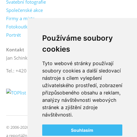
Svatební fotografie
Společenské akce
Firmy a místa
Fotokoutky
Portrét
Používáme soubory
cookies
Kontakt
Jan Schinko jr., fotograf
Tyto webové stránky používají
soubory cookies a další sledovací
Tel.: +420 776 771 000
nástroje s cílem vylepšení
uživatelského prostředí, zobrazení
přizpůsobeného obsahu a reklam,
analýzy návštěvnosti webových
stránek a zjištění zdroje
návštěvnosti.
© 2006-2026 FotoSchinko, všechna práva vyhrazena | Svatební
Souhlasím
a reportážní fotografie | České Budějovice, jižní Čechy |