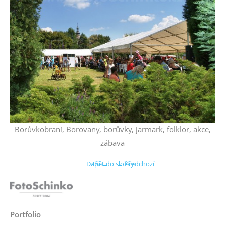
Borůvkobraní, Borovany, borůvky, jarmark, folklor, akce,
zábava
Další →
Zpět do složky
← Předchozí
Portfolio