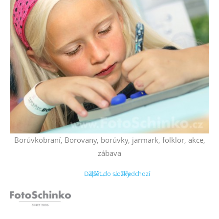
Borůvkobraní, Borovany, borůvky, jarmark, folklor, akce,
zábava
Další →
Zpět do složky
← Předchozí