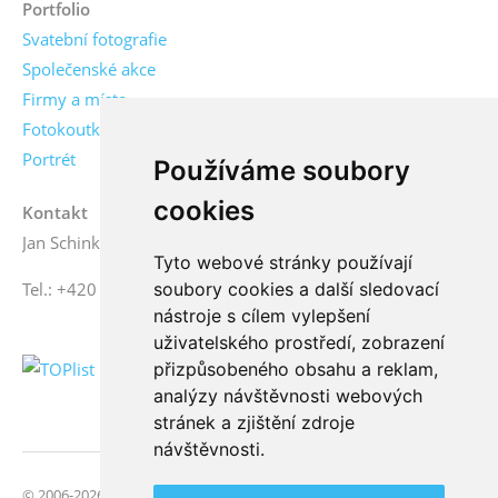
Portfolio
Svatební fotografie
Společenské akce
Firmy a místa
Fotokoutky
Portrét
Používáme soubory
cookies
Kontakt
Jan Schinko jr., fotograf
Tyto webové stránky používají
soubory cookies a další sledovací
Tel.: +420 776 771 000
nástroje s cílem vylepšení
uživatelského prostředí, zobrazení
přizpůsobeného obsahu a reklam,
analýzy návštěvnosti webových
stránek a zjištění zdroje
návštěvnosti.
© 2006-2026 FotoSchinko, všechna práva vyhrazena | Svatební