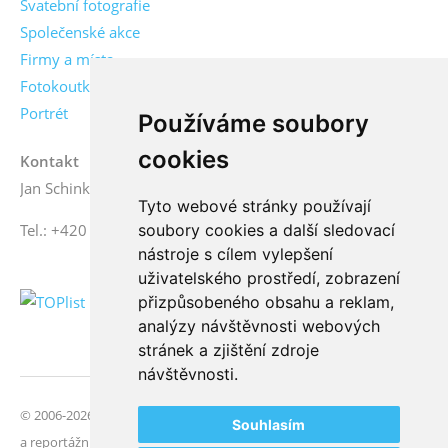
Svatební fotografie
Společenské akce
Firmy a místa
Fotokoutky
Portrét
Používáme soubory
cookies
Kontakt
Jan Schinko jr., fotograf
Tyto webové stránky používají
soubory cookies a další sledovací
Tel.: +420 776 771 000
nástroje s cílem vylepšení
uživatelského prostředí, zobrazení
přizpůsobeného obsahu a reklam,
analýzy návštěvnosti webových
stránek a zjištění zdroje
návštěvnosti.
© 2006-2026 FotoSchinko, všechna práva vyhrazena | Svatební
Souhlasím
a reportážní fotografie | České Budějovice, jižní Čechy |