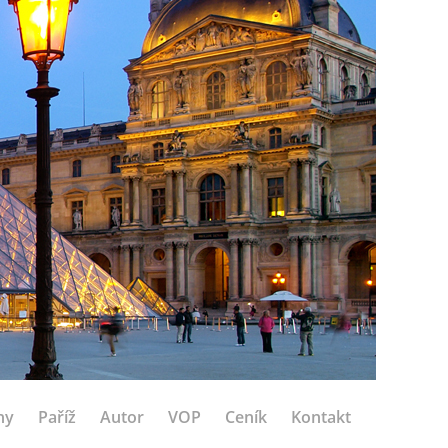
hy
Paříž
Autor
VOP
Ceník
Kontakt