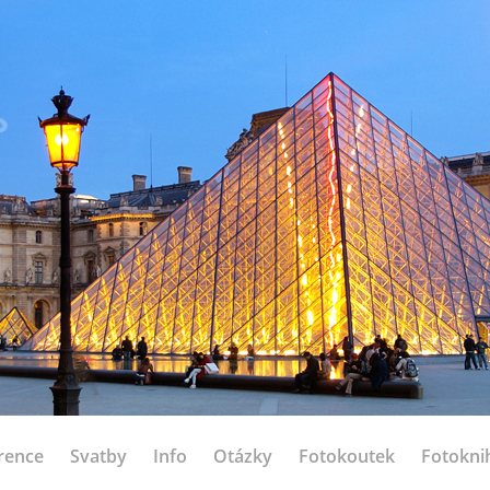
rence
Svatby
Info
Otázky
Fotokoutek
Fotokni