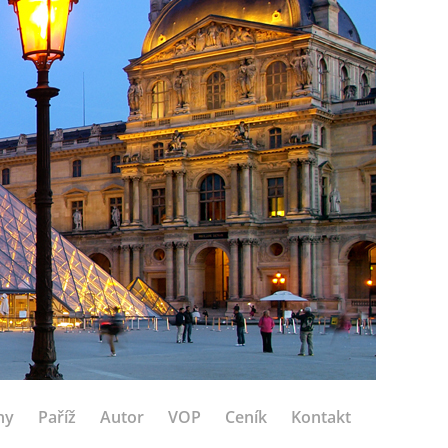
hy
Paříž
Autor
VOP
Ceník
Kontakt