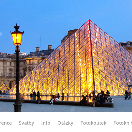
rence
Svatby
Info
Otázky
Fotokoutek
Fotokni