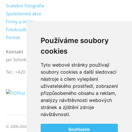
Svatební fotografie
Společenské akce
Firmy a místa
Fotokoutky
Portrét
Používáme soubory
cookies
Kontakt
Jan Schinko jr., fotograf
Tyto webové stránky používají
soubory cookies a další sledovací
Tel.: +420 776 771 000
nástroje s cílem vylepšení
uživatelského prostředí, zobrazení
přizpůsobeného obsahu a reklam,
analýzy návštěvnosti webových
stránek a zjištění zdroje
návštěvnosti.
© 2006-2026 FotoSchinko, všechna práva vyhrazena | Svatební
Souhlasím