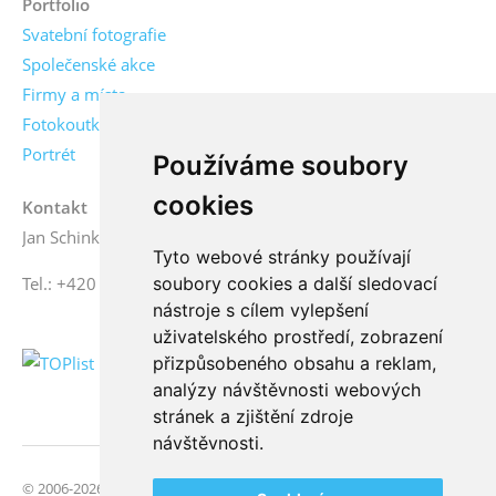
Portfolio
Svatební fotografie
Společenské akce
Firmy a místa
Fotokoutky
Portrét
Používáme soubory
cookies
Kontakt
Jan Schinko jr., fotograf
Tyto webové stránky používají
Tel.: +420 776 771 000
soubory cookies a další sledovací
nástroje s cílem vylepšení
uživatelského prostředí, zobrazení
přizpůsobeného obsahu a reklam,
analýzy návštěvnosti webových
stránek a zjištění zdroje
návštěvnosti.
© 2006-2026 FotoSchinko, všechna práva vyhrazena | Svatební