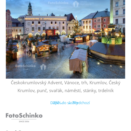
Českokrumlovský Advent, Vánoce, trh, Krumlov, Český
Krumlov, punč, svařák, náměstí, stánky, trdelník
Další →
Zpět do složky
← Předchozí