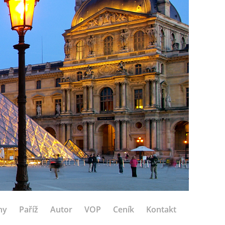
hy
Paříž
Autor
VOP
Ceník
Kontakt