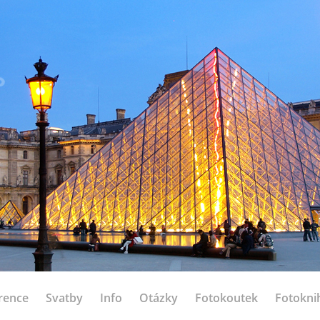
rence
Svatby
Info
Otázky
Fotokoutek
Fotokni