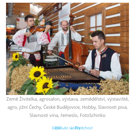
Země Živitelka, agrosalon, výstava, zemědělství, výstaviště,
agro, jižní Čechy, České Budějovice, Hobby, Slavnosti piva,
Slavnosti vína, řemeslo, FotoSchinko
Další →
Zpět do složky
← Předchozí