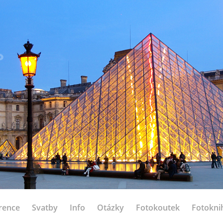
rence
Svatby
Info
Otázky
Fotokoutek
Fotokni