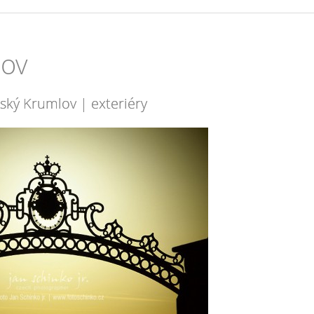
lov
ský Krumlov | exteriéry