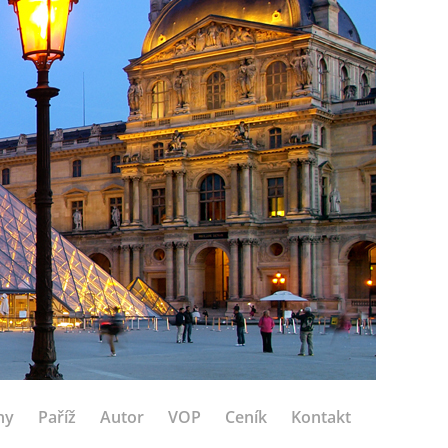
hy
Paříž
Autor
VOP
Ceník
Kontakt