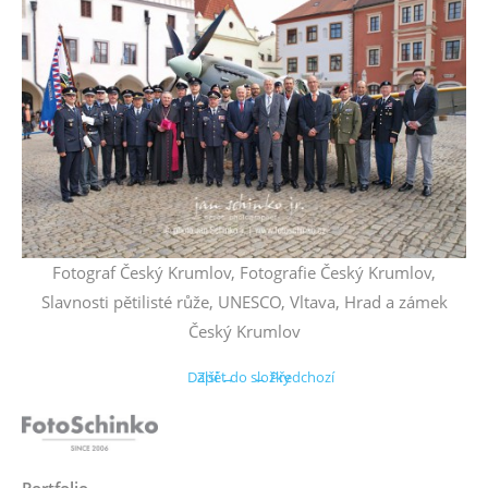
Fotograf Český Krumlov, Fotografie Český Krumlov,
Slavnosti pětilisté růže, UNESCO, Vltava, Hrad a zámek
Český Krumlov
Další →
Zpět do složky
← Předchozí
Portfolio