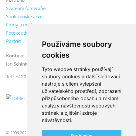
Svatební fotografie
Společenské akce
Firmy a místa
Fotokoutky
Portrét
Používáme soubory
cookies
Kontakt
Jan Schinko jr., fotograf
Tyto webové stránky používají
Tel.: +420 776 771 000
soubory cookies a další sledovací
nástroje s cílem vylepšení
uživatelského prostředí, zobrazení
přizpůsobeného obsahu a reklam,
analýzy návštěvnosti webových
stránek a zjištění zdroje
návštěvnosti.
© 2006-2026 FotoSchinko, všechna práva vyhrazena | Svatební
Souhlasím