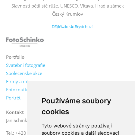
Slavnosti pětilisté růže, UNESCO, Vltava, Hrad a zámek
Český Krumlov
Další →
Zpět do složky
← Předchozí
Portfolio
Svatební fotografie
Společenské akce
Firmy a místa
Fotokoutky
Portrét
Používáme soubory
cookies
Kontakt
Jan Schinko jr., fotograf
Tyto webové stránky používají
soubory cookies a další sledovací
Tel.: +420 776 771 000