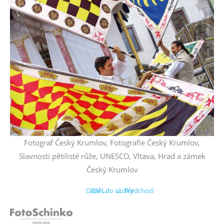
Fotograf Český Krumlov, Fotografie Český Krumlov,
Slavnosti pětilisté růže, UNESCO, Vltava, Hrad a zámek
Český Krumlov
Další →
Zpět do složky
← Předchozí