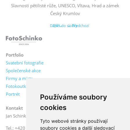
Slavnosti pětilisté růže, UNESCO, Vltava, Hrad a zámek
Český Krumlov
Další →
Zpět do složky
← Předchozí
Portfolio
Svatební fotografie
Společenské akce
Firmy a místa
Fotokoutky
Portrét
Používáme soubory
cookies
Kontakt
Jan Schinko jr., fotograf
Tyto webové stránky používají
soubory cookies a další sledovací
Tel.: +420 776 771 000