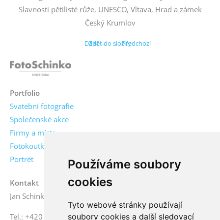
Slavnosti pětilisté růže, UNESCO, Vltava, Hrad a zámek
Český Krumlov
Další →
Zpět do složky
← Předchozí
Portfolio
Svatební fotografie
Společenské akce
Firmy a místa
Fotokoutky
Portrét
Používáme soubory
cookies
Kontakt
Jan Schinko jr., fotograf
Tyto webové stránky používají
soubory cookies a další sledovací
Tel.: +420 776 771 000