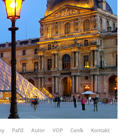
hy
Paříž
Autor
VOP
Ceník
Kontakt