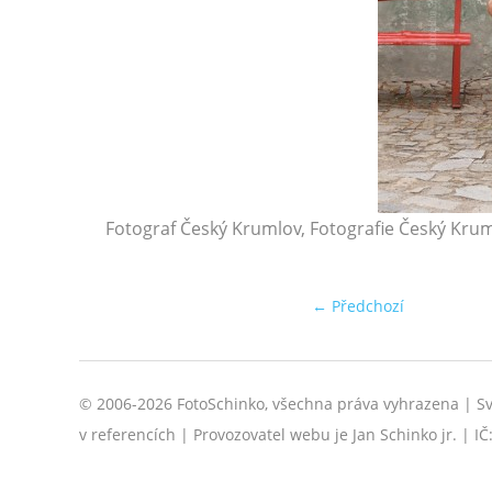
Fotograf Český Krumlov, Fotografie Český Kruml
← Předchozí
© 2006-2026 FotoSchinko, všechna práva vyhrazena | Svat
v referencích | Provozovatel webu je Jan Schinko jr. | I