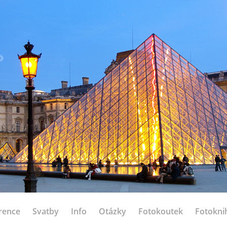
rence
Svatby
Info
Otázky
Fotokoutek
Fotokni