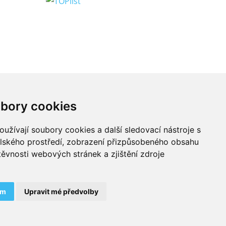
bory cookies
Český
užívají soubory cookies a další sledovací nástroje s
elského prostředí, zobrazení přizpůsobeného obsahu
těvnosti webových stránek a zjištění zdroje
davatelem obsahu stránek je Jan Schinko jr. a osoby
ám
Upravit mé předvolby
m
|
YouTube
.