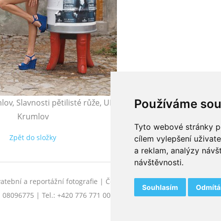
Používáme sou
ov, Slavnosti pětilisté růže, UNESCO, Vltava, Hrad a zámek 
Krumlov
Tyto webové stránky po
Zpět do složky
Další →
cílem vylepšení uživat
a reklam, analýzy návš
návštěvnosti.
ební a reportážní fotografie | České Budějovice, jižní Čechy | Do
Souhlasím
Odmít
Č: 08096775 | Tel.: +420 776 771 000 |
E-mail
|
Facebook
|
Instagra