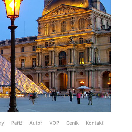
hy
Paříž
Autor
VOP
Ceník
Kontakt