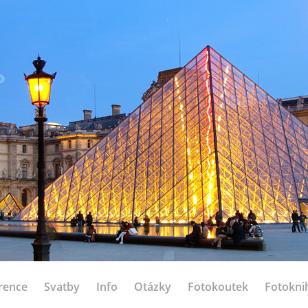
rence
Svatby
Info
Otázky
Fotokoutek
Fotokni