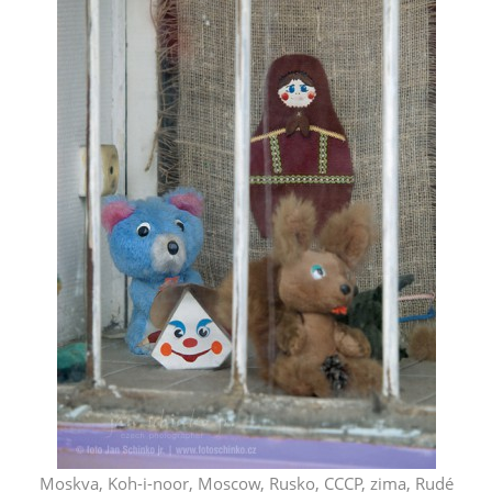
Moskva, Koh-i-noor, Moscow, Rusko, CCCP, zima, Rudé