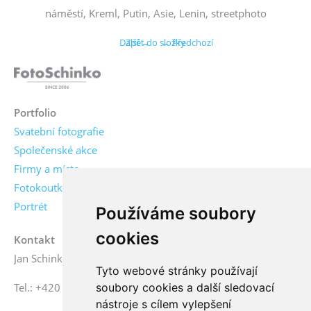
náměstí, Kreml, Putin, Asie, Lenin, streetphoto
Další →
Zpět do složky
← Předchozí
Portfolio
Svatební fotografie
Společenské akce
Firmy a místa
Fotokoutky
Portrét
Používáme soubory
cookies
Kontakt
Jan Schinko jr., fotograf
Tyto webové stránky používají
soubory cookies a další sledovací
Tel.: +420 776 771 000
nástroje s cílem vylepšení