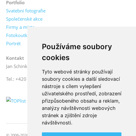
Portfolio
Svatební fotografie
Společenské akce
Firmy a místa
Fotokoutky
Portrét
Používáme soubory
cookies
Kontakt
Jan Schinko jr., fotograf
Tyto webové stránky používají
soubory cookies a další sledovací
Tel.: +420 776 771 000
nástroje s cílem vylepšení
uživatelského prostředí, zobrazení
přizpůsobeného obsahu a reklam,
analýzy návštěvnosti webových
stránek a zjištění zdroje
návštěvnosti.
© 2006-2026 FotoSchinko, všechna práva vyhrazena | Svatební