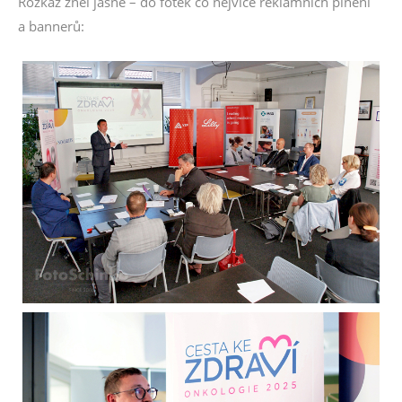
Rozkaz zněl jasně – do fotek co nejvíce reklamních plnění
a bannerů: