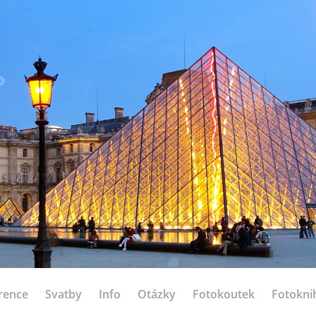
rence
Svatby
Info
Otázky
Fotokoutek
Fotokni