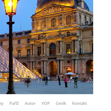
hy
Paříž
Autor
VOP
Ceník
Kontakt