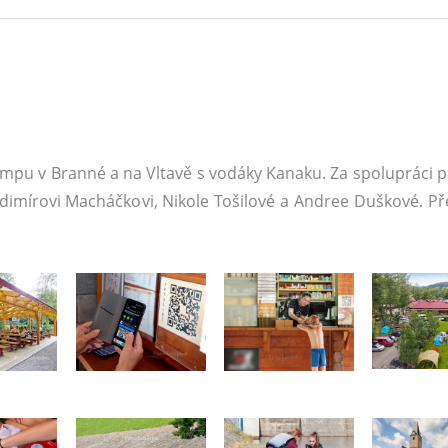
mpu v Branné a na Vltavě s vodáky Kanaku. Za spolupráci př
adimírovi Macháčkovi, Nikole Tošilové a Andree Duškové. P