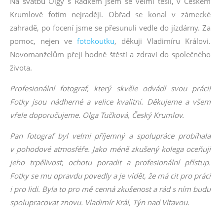
Na svatbu Olgy s Radkem jsem se velmi těšil, v Českém
Krumlově fotím nejraději. Obřad se konal v zámecké
zahradě, po focení jsme se přesunuli vedle do jízdárny. Za
pomoc, nejen ve
fotokoutku
, děkuji Vladimíru Královi.
Novomanželům přeji hodně štěstí a zdraví do společného
života
.
Profesionální fotograf, který skvěle odvádí svou práci!
Fotky jsou nádherné a velice kvalitní. Děkujeme a všem
vřele doporučujeme. Olga Tučková, Český Krumlov.
Pan fotograf byl velmi příjemný a spolupráce probíhala
v pohodové atmosféře. Jako méně zkušený kolega oceňuji
jeho trpělivost, ochotu poradit a profesionální přístup.
Fotky se mu opravdu povedly a je vidět, že má cit pro práci
i pro lidi. Byla to pro mě cenná zkušenost a rád s ním budu
spolupracovat znovu. Vladimír Král, Týn nad Vltavou.