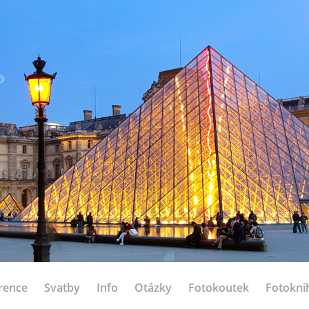
rence
Svatby
Info
Otázky
Fotokoutek
Fotokni