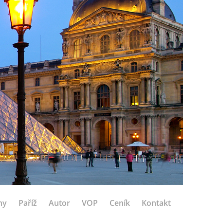
hy
Paříž
Autor
VOP
Ceník
Kontakt