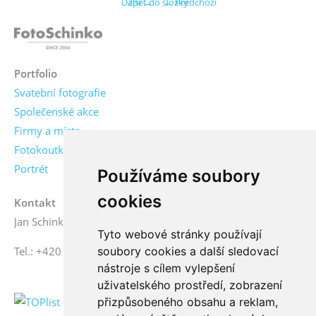
Další →
Zpět do složky
← Předchozí
Portfolio
Svatební fotografie
Společenské akce
Firmy a místa
Fotokoutky
Portrét
Používáme soubory
cookies
Kontakt
Jan Schinko jr., fotograf
Tyto webové stránky používají
soubory cookies a další sledovací
Tel.: +420 776 771 000
nástroje s cílem vylepšení
uživatelského prostředí, zobrazení
přizpůsobeného obsahu a reklam,