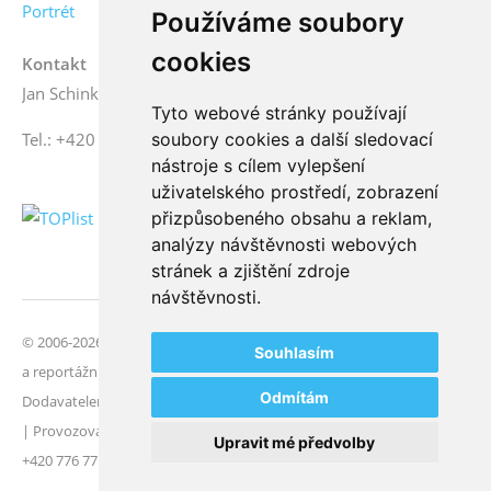
Portrét
Používáme soubory
cookies
Kontakt
Jan Schinko jr., fotograf
Tyto webové stránky používají
Tel.: +420 776 771 000
soubory cookies a další sledovací
nástroje s cílem vylepšení
uživatelského prostředí, zobrazení
přizpůsobeného obsahu a reklam,
analýzy návštěvnosti webových
stránek a zjištění zdroje
návštěvnosti.
© 2006-2026 FotoSchinko, všechna práva vyhrazena | Svatební
Souhlasím
a reportážní fotografie | České Budějovice, jižní Čechy |
Odmítám
Dodavatelem obsahu stránek je Jan Schinko jr. a osoby v referencích
| Provozovatel webu je Jan Schinko jr. | IČ: 08096775 | Tel.:
Upravit mé předvolby
+420 776 771 000 |
E-mail
|
Facebook
|
Instagram
|
YouTube
.