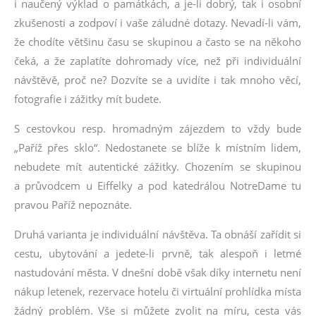
i naučený výklad o památkách, a je-li dobrý, tak i osobní
zkušenosti a zodpoví i vaše záludné dotazy. Nevadí-li vám,
že chodíte většinu času se skupinou a často se na někoho
čeká, a že zaplatíte dohromady více, než při individuální
návštěvě, proč ne? Dozvíte se a uvidíte i tak mnoho věcí,
fotografie i zážitky mít budete.
S cestovkou resp. hromadným zájezdem to vždy bude
„Paříž přes sklo“. Nedostanete se blíže k místním lidem,
nebudete mít autentické zážitky. Chozením se skupinou
a průvodcem u Eiffelky a pod katedrálou NotreDame tu
pravou Paříž nepoznáte.
Druhá varianta je individuální návštěva. Ta obnáší zařídit si
cestu, ubytování a jedete-li prvně, tak alespoň i letmé
nastudování města. V dnešní době však díky internetu není
nákup letenek, rezervace hotelu či virtuální prohlídka místa
žádný problém. Vše si můžete zvolit na míru, cesta vás