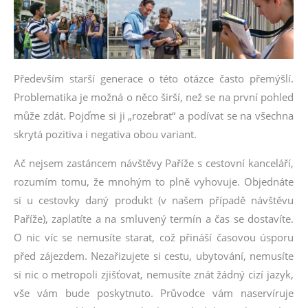
Především starší generace o této otázce často přemýšlí.
Problematika je možná o něco širší, než se na první pohled
může zdát. Pojďme si ji „rozebrat“ a podívat se na všechna
skrytá pozitiva i negativa obou variant.
Ač nejsem zastáncem návštěvy Paříže s cestovní kanceláří,
rozumím tomu, že mnohým to plně vyhovuje. Objednáte
si u cestovky daný produkt (v našem případě návštěvu
Paříže), zaplatíte a na smluvený termín a čas se dostavíte.
O nic víc se nemusíte starat, což přináší časovou úsporu
před zájezdem. Nezařizujete si cestu, ubytování, nemusíte
si nic o metropoli zjišťovat, nemusíte znát žádný cizí jazyk,
vše vám bude poskytnuto. Průvodce vám naservíruje