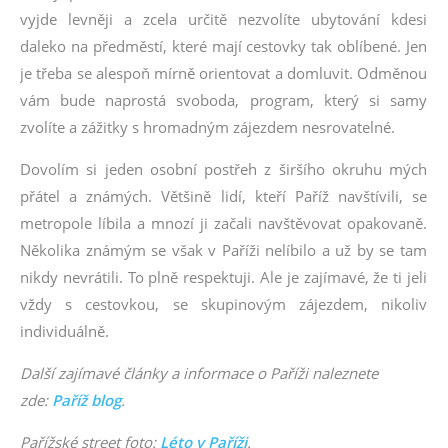
vyjde levněji a zcela určitě nezvolíte ubytování kdesi
daleko na předměstí, které mají cestovky tak oblíbené. Jen
je třeba se alespoň mírně orientovat a domluvit. Odměnou
vám bude naprostá svoboda, program, který si samy
zvolíte a zážitky s hromadným zájezdem nesrovatelné.
Dovolím si jeden osobní postřeh z širšího okruhu mých
přátel a známých. Většině lidí, kteří Paříž navštívili, se
metropole líbila a mnozí ji začali navštěvovat opakovaně.
Několika známým se však v Paříži nelíbilo a už by se tam
nikdy nevrátili. To plně respektuji. Ale je zajímavé, že ti jeli
vždy s cestovkou, se skupinovým zájezdem, nikoliv
individuálně.
Další zajímavé články a informace o Paříži naleznete
zde:
Paříž blog
.
Pařížské street foto:
Léto v Paříži
.