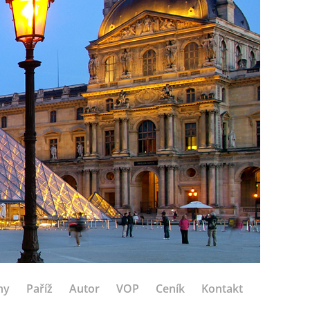
hy
Paříž
Autor
VOP
Ceník
Kontakt