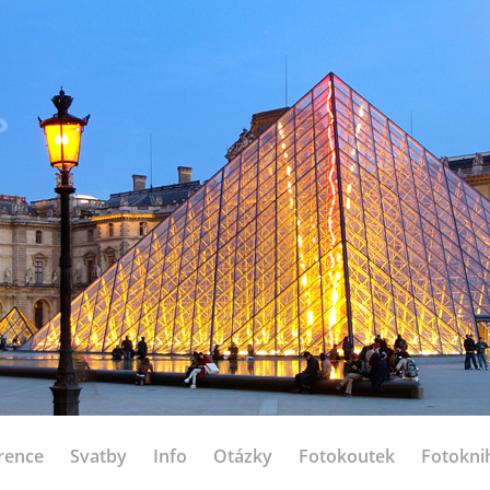
rence
Svatby
Info
Otázky
Fotokoutek
Fotokni