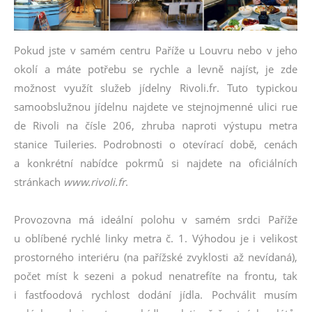
Pokud jste v samém centru Paříže u Louvru nebo v jeho
okolí a máte potřebu se rychle a levně najíst, je zde
možnost využít služeb jídelny Rivoli.fr. Tuto typickou
samoobslužnou jídelnu najdete ve stejnojmenné ulici rue
de Rivoli na čísle 206, zhruba naproti výstupu metra
stanice Tuileries. Podrobnosti o otevírací době, cenách
a konkrétní nabídce pokrmů si najdete na oficiálních
stránkach
www.rivoli.fr
.
Provozovna má ideální polohu v samém srdci Paříže
u oblíbené rychlé linky metra č. 1. Výhodou je i velikost
prostorného interiéru (na pařížské zvyklosti až nevídaná),
počet míst k sezeni a pokud nenatrefíte na frontu, tak
i fastfoodová rychlost dodání jídla. Pochválit musím