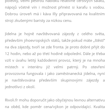
polévky, velmi pestrou nabídku relativně čerstvých salátů,
nápojů včetně vín i možnost přinést si karafu s vodou.
Dobrou úroveň má i káva Illy připravovaná na kvalitním
stroji zkušenými baristy za nízkou cenu.
Jídelna je hojně navštěvovaná zájezdy z celého světa,
především jihoevropských států, takže pokud máte „štěstí“
na dva zájezdy, tvoří se zde fronta.
Je proto dobré přijít do
12 hodin, nebo až
po třetí hodině odpolední.
Dále je třeba
vzít v úvahu letitý každodenní provoz, který je na mnoha
místech v interiéru již velmi patrný. Po otevření
provozovna fungovala i jako zaměstnanecká jídelna, nyní
je navštěvována především skupinovými zájezdy a
jednotlivci z okolí.
Rivoli.fr mohu doporučit jako obyčejnou levnou alternativu
na oběd, kde poměr cena/výkon je odpovídající. Kvalita