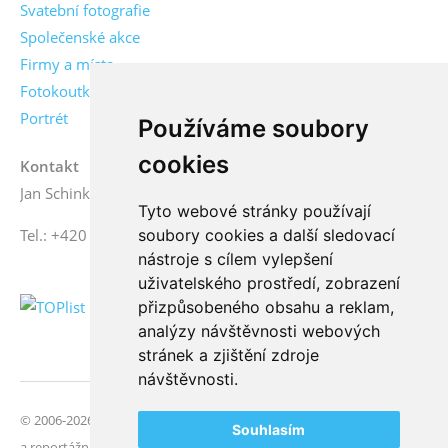
Svatební fotografie
Společenské akce
Firmy a místa
Fotokoutky
Portrét
Používáme soubory
cookies
Kontakt
Jan Schinko jr., fotograf
Tyto webové stránky používají
Tel.: +420 776 771 000
soubory cookies a další sledovací
nástroje s cílem vylepšení
uživatelského prostředí, zobrazení
přizpůsobeného obsahu a reklam,
analýzy návštěvnosti webových
stránek a zjištění zdroje
návštěvnosti.
© 2006-2026 FotoSchinko, všechna práva vyhrazena | Svatební
Souhlasím
a reportážní fotografie | České Budějovice, jižní Čechy |