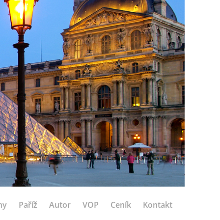
hy
Paříž
Autor
VOP
Ceník
Kontakt