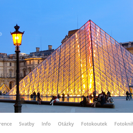
rence
Svatby
Info
Otázky
Fotokoutek
Fotokni