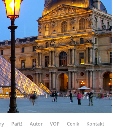
hy
Paříž
Autor
VOP
Ceník
Kontakt