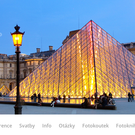
rence
Svatby
Info
Otázky
Fotokoutek
Fotokni