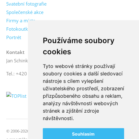
Svatební fotografie
Společenské akce
Firmy a místa
Fotokoutky
Portrét
Používáme soubory
cookies
Kontakt
Jan Schinko jr., fotograf
Tyto webové stránky používají
soubory cookies a další sledovací
Tel.: +420 776 771 000
nástroje s cílem vylepšení
uživatelského prostředí, zobrazení
přizpůsobeného obsahu a reklam,
analýzy návštěvnosti webových
stránek a zjištění zdroje
návštěvnosti.
© 2006-2026 FotoSchinko, všechna práva vyhrazena | Svatební
Souhlasím