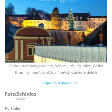
Českokrumlovský Advent, Vánoce, trh, Krumlov, Český
Krumlov, punč, svařák, náměstí, stánky, trdelník
Další →
Zpět do složky
← Předchozí
Portfolio