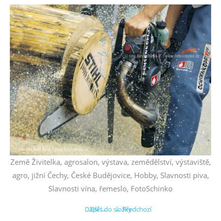
Země Živitelka, agrosalon, výstava, zemědělství, výstaviště,
agro, jižní Čechy, České Budějovice, Hobby, Slavnosti piva,
Slavnosti vína, řemeslo, FotoSchinko
Další →
Zpět do složky
← Předchozí