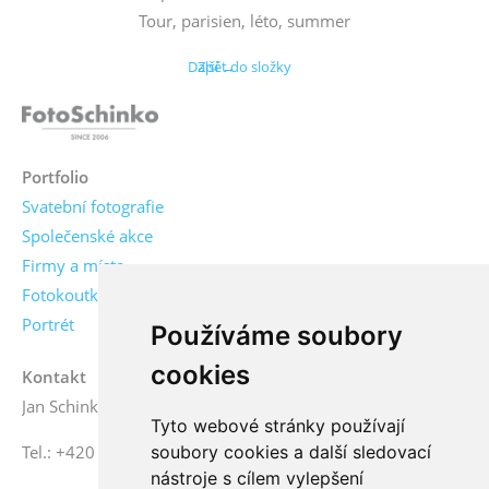
Tour, parisien, léto, summer
Další →
Zpět do složky
Portfolio
Svatební fotografie
Společenské akce
Firmy a místa
Fotokoutky
Portrét
Používáme soubory
cookies
Kontakt
Jan Schinko jr., fotograf
Tyto webové stránky používají
soubory cookies a další sledovací
Tel.: +420 776 771 000
nástroje s cílem vylepšení