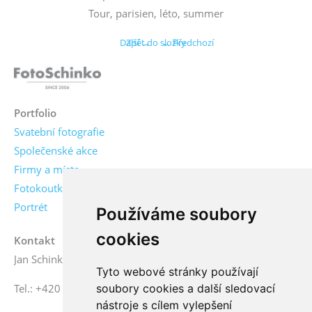
Tour, parisien, léto, summer
Další →
Zpět do složky
← Předchozí
Portfolio
Svatební fotografie
Společenské akce
Firmy a místa
Fotokoutky
Portrét
Používáme soubory
cookies
Kontakt
Jan Schinko jr., fotograf
Tyto webové stránky používají
soubory cookies a další sledovací
Tel.: +420 776 771 000
nástroje s cílem vylepšení