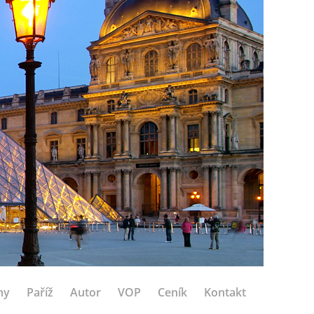
hy
Paříž
Autor
VOP
Ceník
Kontakt