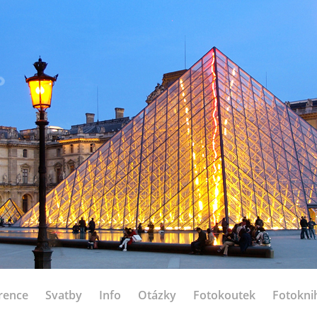
rence
Svatby
Info
Otázky
Fotokoutek
Fotokni