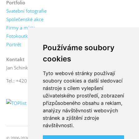
Portfolio
Svatební fotografie
Společenské akce
Firmy a místa
Fotokoutky
Portrét
Používáme soubory
cookies
Kontakt
Jan Schinko jr., fotograf
Tyto webové stránky používají
soubory cookies a další sledovací
Tel.: +420 776 771 000
nástroje s cílem vylepšení
uživatelského prostředí, zobrazení
přizpůsobeného obsahu a reklam,
analýzy návštěvnosti webových
stránek a zjištění zdroje
návštěvnosti.
© 2006-2026 FotoSchinko, všechna práva vyhrazena | Svatební