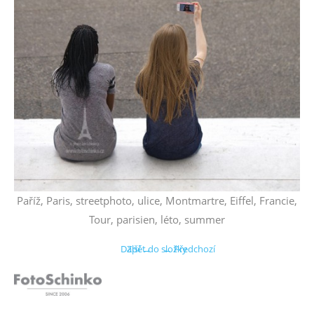
Paříž, Paris, streetphoto, ulice, Montmartre, Eiffel, Francie,
Tour, parisien, léto, summer
Další →
Zpět do složky
← Předchozí