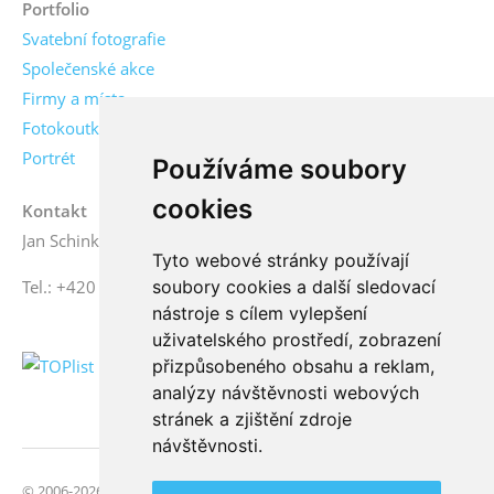
Portfolio
Svatební fotografie
Společenské akce
Firmy a místa
Fotokoutky
Portrét
Používáme soubory
cookies
Kontakt
Jan Schinko jr., fotograf
Tyto webové stránky používají
soubory cookies a další sledovací
Tel.: +420 776 771 000
nástroje s cílem vylepšení
uživatelského prostředí, zobrazení
přizpůsobeného obsahu a reklam,
analýzy návštěvnosti webových
stránek a zjištění zdroje
návštěvnosti.
© 2006-2026 FotoSchinko, všechna práva vyhrazena | Svatební