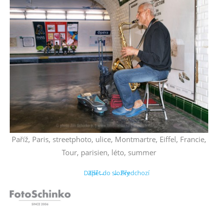
Paříž, Paris, streetphoto, ulice, Montmartre, Eiffel, Francie,
Tour, parisien, léto, summer
Další →
Zpět do složky
← Předchozí