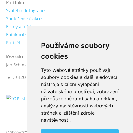
Portfolio
Svatební fotografie
Společenské akce
Firmy a místa
Fotokoutky
Portrét
Používáme soubory
cookies
Kontakt
Jan Schinko jr., fotograf
Tyto webové stránky používají
soubory cookies a další sledovací
Tel.: +420 776 771 000
nástroje s cílem vylepšení
uživatelského prostředí, zobrazení
přizpůsobeného obsahu a reklam,
analýzy návštěvnosti webových
stránek a zjištění zdroje
návštěvnosti.
© 2006-2026 FotoSchinko, všechna práva vyhrazena | Svatební