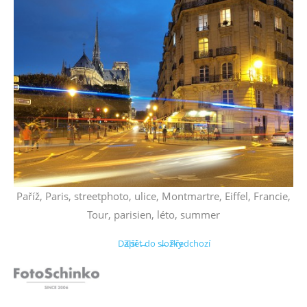
Paříž, Paris, streetphoto, ulice, Montmartre, Eiffel, Francie,
Tour, parisien, léto, summer
Další →
Zpět do složky
← Předchozí