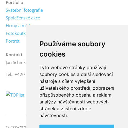
Portfolio
Svatební fotografie
Společenské akce
Firmy a místa
Fotokoutky
Portrét
Používáme soubory
cookies
Kontakt
Jan Schinko jr., fotograf
Tyto webové stránky používají
soubory cookies a další sledovací
Tel.: +420 776 771 000
nástroje s cílem vylepšení
uživatelského prostředí, zobrazení
přizpůsobeného obsahu a reklam,
analýzy návštěvnosti webových
stránek a zjištění zdroje
návštěvnosti.
© 2006-2026 FotoSchinko, všechna práva vyhrazena | Svatební