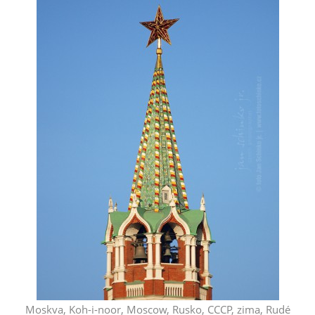
Moskva, Koh-i-noor, Moscow, Rusko, CCCP, zima, Rudé