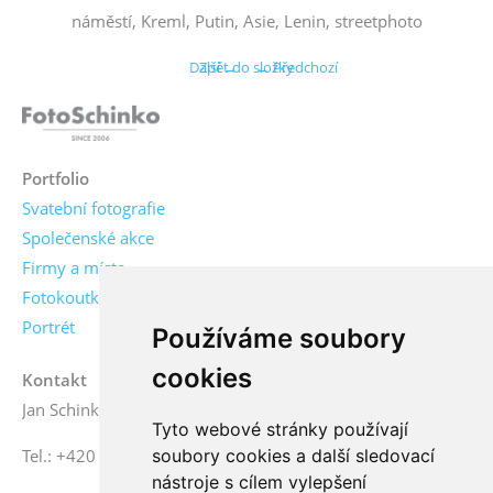
náměstí, Kreml, Putin, Asie, Lenin, streetphoto
Další →
Zpět do složky
← Předchozí
Portfolio
Svatební fotografie
Společenské akce
Firmy a místa
Fotokoutky
Portrét
Používáme soubory
cookies
Kontakt
Jan Schinko jr., fotograf
Tyto webové stránky používají
soubory cookies a další sledovací
Tel.: +420 776 771 000
nástroje s cílem vylepšení