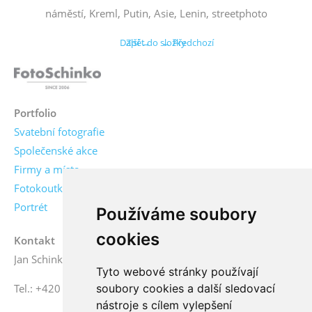
náměstí, Kreml, Putin, Asie, Lenin, streetphoto
Další →
Zpět do složky
← Předchozí
Portfolio
Svatební fotografie
Společenské akce
Firmy a místa
Fotokoutky
Portrét
Používáme soubory
cookies
Kontakt
Jan Schinko jr., fotograf
Tyto webové stránky používají
soubory cookies a další sledovací
Tel.: +420 776 771 000
nástroje s cílem vylepšení