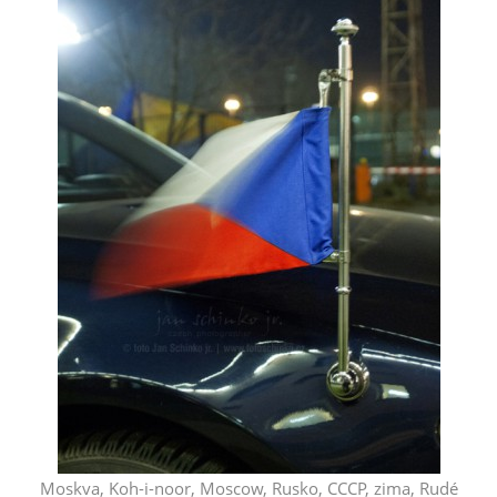
Moskva, Koh-i-noor, Moscow, Rusko, CCCP, zima, Rudé