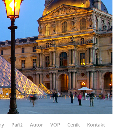
hy
Paříž
Autor
VOP
Ceník
Kontakt