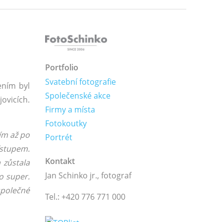
Portfolio
Svatební fotografie
ením byl
Společenské akce
ovicích.
Firmy a místa
Fotokoutky
ím až po
Portrét
ístupem.
Kontakt
 zůstala
Jan Schinko jr., fotograf
o super.
společné
Tel.: +420 776 771 000