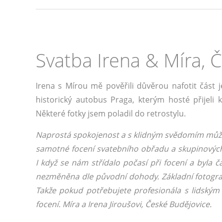
Svatba Irena & Míra, 
Irena s Mírou mě pověřili důvěrou nafotit část 
historický autobus Praga, kterým hosté přijeli k
Některé fotky jsem poladil do retrostylu.
Naprostá spokojenost a s klidným svědomím můž
samotné focení svatebního obřadu a skupinových 
I když se nám střídalo počasí při focení a byla 
nezměněna dle původní dohody. Základní fotograf
Takže pokud potřebujete profesionála s lidským
focení. Míra a Irena Jiroušovi, České Budějovice.