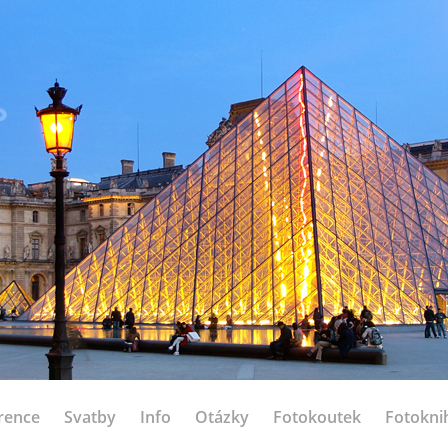
rence
Svatby
Info
Otázky
Fotokoutek
Fotokni