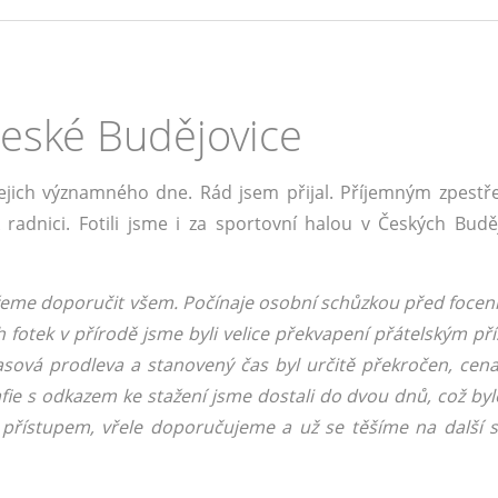
České Budějovice
jejich významného dne. Rád jsem přijal. Příjemným zpestř
 radnici. Fotili jsme i za sportovní halou v Českých Buděj
eme doporučit všem. Počínaje osobní schůzkou před focen
fotek v přírodě jsme byli velice překvapení přátelským př
časová prodleva a stanovený čas byl určitě překročen, cena
ie s odkazem ke stažení jsme dostali do dvou dnů, což byl
 přístupem, vřele doporučujeme a už se těšíme na další 