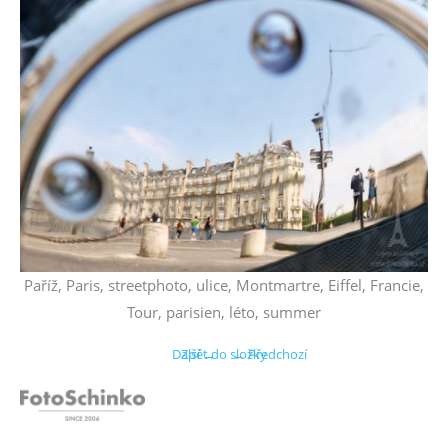
Paříž, Paris, streetphoto, ulice, Montmartre, Eiffel, Francie,
Tour, parisien, léto, summer
Další →
Zpět do složky
← Předchozí