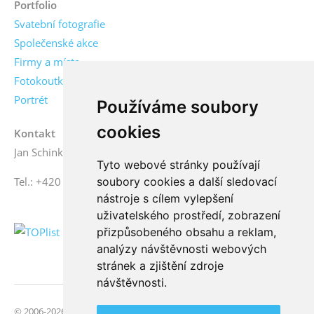
Portfolio
Svatební fotografie
Společenské akce
Firmy a místa
Fotokoutky
Portrét
Používáme soubory
cookies
Kontakt
Jan Schinko jr., fotograf
Tyto webové stránky používají
soubory cookies a další sledovací
Tel.: +420 776 771 000
nástroje s cílem vylepšení
uživatelského prostředí, zobrazení
přizpůsobeného obsahu a reklam,
analýzy návštěvnosti webových
stránek a zjištění zdroje
návštěvnosti.
© 2006-2026 FotoSchinko, všechna práva vyhrazena | Svatební