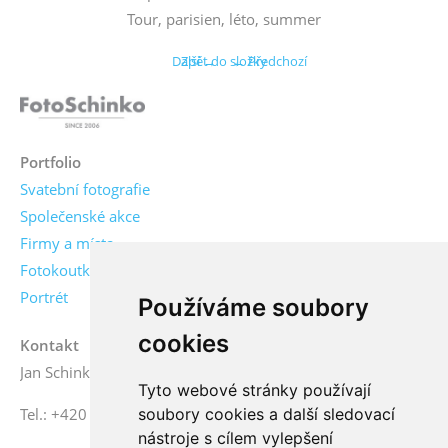
Tour, parisien, léto, summer
Další →
Zpět do složky
← Předchozí
Portfolio
Svatební fotografie
Společenské akce
Firmy a místa
Fotokoutky
Portrét
Používáme soubory
cookies
Kontakt
Jan Schinko jr., fotograf
Tyto webové stránky používají
soubory cookies a další sledovací
Tel.: +420 776 771 000
nástroje s cílem vylepšení